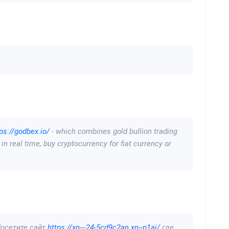
ps://godbex.io/
- which combines gold bullion trading
in real time, buy cryptocurrency for fiat currency or
Посетите сайт
https://xn---24-5cd9c2an.xn--p1ai/
где