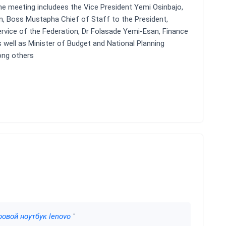
he meeting includees the Vice President Yemi Osinbajo,
n, Boss Mustapha Chief of Staff to the President,
rvice of the Federation, Dr Folasade Yemi-Esan, Finance
 well as Minister of Budget and National Planning
ong others
ровой ноутбук lenovo
"